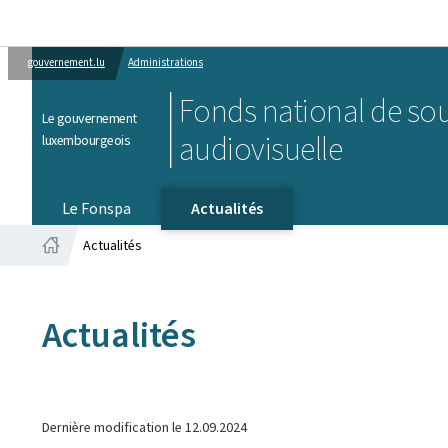
gouvernement.lu
Administrations
Fonds national de sou
Le gouvernement
audiovisuelle
luxembourgeois
Le Fonspa
Actualités
Actualités
Accueil
Actualités
Dernière modification le
12.09.2024