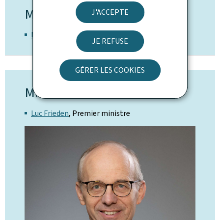
Ministère de tutelle
J'ACCEPTE
Ministère d'Etat
JE REFUSE
GÉRER LES COOKIES
Ministres
Luc Frieden
, Premier ministre