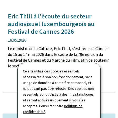
Eric Thill à l'écoute du secteur
audiovisuel luxembourgeois au
Festival de Cannes 2026
date
18.05.2026
de
Le ministre de la Culture, Eric Thill, s'est rendu à Cannes
publication
du 15 au 17 mai 2026 dans le cadre de la 79e édition du
Festival de Cannes et du Marché du Film, afin de soutenir
le secteur audiovisuel luxembourgeois, ...
Ce site utilise des cookies essentiels
nécessaires à son bon fonctionnement, sans
usage de données à caractère personnel, et
TOUTES LES ACTUALITÉS
ne pouvant pas être refusés. Des cookies non
essentiels sont utilisés à des fins statistiques
et seront activés uniquement si vous les
acceptez. Consulter notre
politique de
confidentialité
.