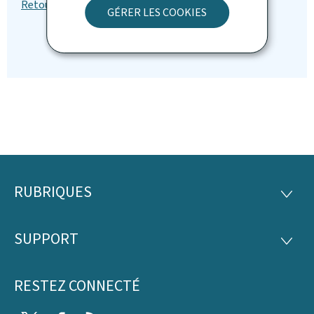
GÉRER LES COOKIES
RUBRIQUES
Pied
RUBRI
de
SUPPORT
SUPP
page
RESTEZ CONNECTÉ