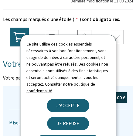
Dernière modification le
11.09.2024
Les champs marqués d’une étoile (
*
) sont
obligatoires
.
Ce site utilise des cookies essentiels
Livraison
Adresse
Récapitulatif
Votre panier
nécessaires à son bon fonctionnement, sans
usage de données à caractère personnel, et
Votre panier
ne pouvant pas être refusés. Des cookies non
essentiels sont utilisés à des fins statistiques
Votre panier est vide
et seront activés uniquement si vous les
acceptez. Consulter notre
politique de
confidentialité
.
Total :
0
article(s)
0.00 €
J'ACCEPTE
JE REFUSE