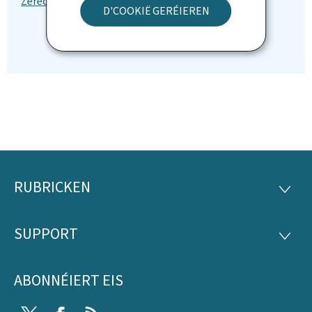
D'COOKIË GERÉIEREN
RUBRICKEN
Fousszeil
RUBRI
SUPPORT
SUPP
ABONNÉIERT EIS