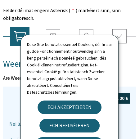
Felder déi mat engem Asterisk (
*
) markéiert sinn, sinn
obligatoresch.
Dëse Site benotzt essentiel Cookien, déi fir säi
Liwwerung
Coordonnéeën
Resumé
Weenchen
gudde Fonctionnement noutwendeg sinn a
keng perséinlech Donnéeë gebrauchen; dës
Weenchen
Cookië kënnen net refuséiert ginn. Net-
essentiel Cookië gi fir statistesch Zwecker
Äre Weenchen ass eidel
benotzt a gi just aktivéiert, wann Dir se
akzeptéiert. Consultéiert eis
Dateschutzbestëmmungen
.
Total:
0
Artikel(en)
0.00 €
ECH AKZEPTÉIEREN
ECH REFUSÉIEREN