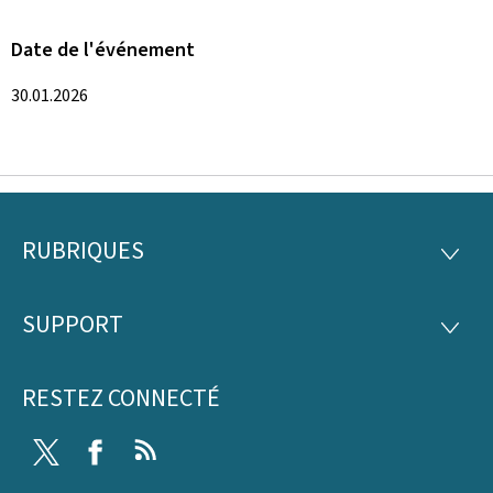
Date de l'événement
30.01.2026
RUBRIQUES
Pied
RUBRI
de
SUPPORT
SUPP
page
RESTEZ CONNECTÉ
Twitter
Facebook
RSS