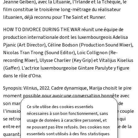
Jeanne Geiben), avec la Lituanie, l'Irlande et la Tchéquie, le
film constitue le troisième long-métrage du réalisateur
lituanien, déjà reconnu pour
The Saint
et
Runner
.
HOW TO DIVORCE DURING THE WAR
réunit une équipe de
production internationale dont les luxembourgeois Adelisa
Pjanic (
Art Director
), Céline Bodson (
Production Sound Mixer
),
Nicolas Tran Trong (
Sound Editor
), Loïc Collignon (
Re-
recording Mixer
), Ulysse Charlier (
Key Grip
) et Vitalijus Kiselius
(
Gaffer
). L'actrice luxembourgeoise Gintare Parulyte y figure
dans le rôle d'Ona.
Synopsis: Vilnius, 2022. Cadre dynamique, Marija choisit le pire
moment possible pour avoir une conversation honnête avec
son mari, Vytas, au sujet de leur divorce: la veille même de
Ce site utilise des cookies essentiels
l'invasion à grande échelle de l'Ukraine par la Russie. Le couple
nécessaires à son bon fonctionnement, sans
se retrouve alors contraint de traverser une séparation qui
usage de données à caractère personnel, et
entre en collision avec une crise des réfugiés et une crise de la
ne pouvant pas être refusés. Des cookies non
quarantaine.
essentiels sont utilisés à des fins statistiques