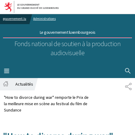
Aller au menu principal
Aller au contenu
gouvernement.lu
Administrations
Le gouvernement luxembourgeois
Fonds national de soutien à la production
audiovisuelle
AFFICHER
MENU
PRINCIPAL
Actualités
PA
Accueil
"How to divorce during war" remporte le Prix de
la meilleure mise en scène au festival du film de
Sundance