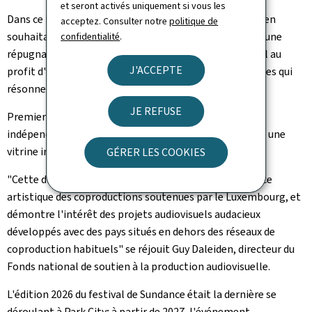
et seront activés uniquement si vous les
Dans ce troisième long-métrage, le réalisateur lituanien
acceptez. Consulter notre
politique de
souhaitait évoquer la polarisation, la radicalisation et une
confidentialité
.
répugnance croissante à renoncer au confort individuel au
J'ACCEPTE
profit d'une responsabilité collective — des thématiques qui
résonnent profondément avec l'Europe d'aujourd'hui.
JE REFUSE
Premier grand rendez-vous de l'année pour le cinéma
indépendant, le
Sundance Film Festival
a offert au film une
vitrine internationale de premier plan.
GÉRER LES COOKIES
"Cette distinction confirme une fois encore l'excellence
artistique des coproductions soutenues par le Luxembourg, et
démontre l'intérêt des projets audiovisuels audacieux
développés avec des pays situés en dehors des réseaux de
coproduction habituels" se réjouit Guy Daleiden, directeur du
Fonds national de soutien à la production audiovisuelle.
L'édition 2026 du festival de
Sundance
était la dernière se
déroulant à
Park City;
à partir de 2027, l'événement