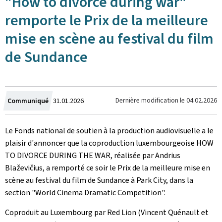
"How to divorce during war"
remporte le Prix de la meilleure
mise en scène au festival du film
de Sundance
Crée
Dernière modification le
04.02.2026
Communiqué
31.01.2026
le
Le Fonds national de soutien à la production audiovisuelle a le
plaisir d'annoncer que la coproduction luxembourgeoise
HOW
TO DIVORCE DURING THE WAR
, réalisée par Andrius
Blaževičius, a remporté ce soir le Prix de la meilleure mise en
scène au festival du film de Sundance à Park City, dans la
section "World Cinema Dramatic Competition".
Coproduit au Luxembourg par
Red Lion
(Vincent Quénault et