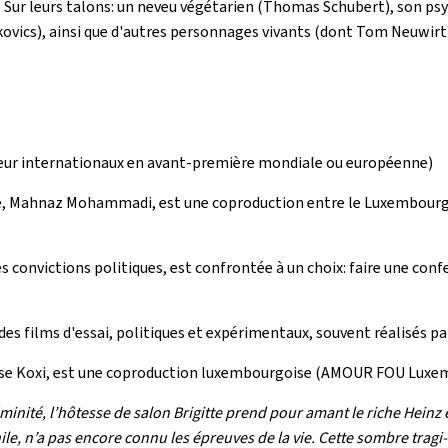
 Sur leurs talons: un neveu végétarien (Thomas Schubert), son p
kovics), ainsi que d'autres personnages vivants (dont Tom Neuwirth
teur internationaux en avant-première mondiale ou européenne)
niste, Mahnaz Mohammadi, est une coproduction entre le Luxembou
convictions politiques, est confrontée à un choix: faire une confe
es films d'essai, politiques et expérimentaux, souvent réalisés pa
se Koxi, est une coproduction luxembourgoise (AMOUR FOU Luxe
éminité, l’hôtesse de salon Brigitte prend pour amant le riche Heinz e
e, n’a pas encore connu les épreuves de la vie. Cette sombre tragi