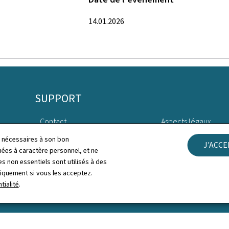
14.01.2026
SUPPORT
Contact
Aspects légaux
ls nécessaires à son bon
J'ACC
Plan du site
Déclaration d'access
es à caractère personnel, et ne
s non essentiels sont utilisés à des
À propos du site
Gestion des cookies
niquement si vous les acceptez.
tialité
.