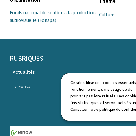
Thème
Fonds national de soutien à la production
Culture
audiovisuelle (Fonspa)
Pied
RUBRIQUES
de
Actualités
page
Annuaire
Ce site utilise des cookies essentie
Le Fonspa
fonctionnement, sans usage de donné
pouvant pas être refusés. Des cookie
fins statistiques et seront activés u
Consulter notre
politique de confiden