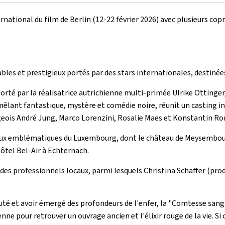
rnational du film de Berlin (12-22 février 2026) avec plusieurs cop
es et prestigieux portés par des stars internationales, destinées 
 porté par la réalisatrice autrichienne multi-primée Ulrike Otti
êlant fantastique, mystère et comédie noire, réunit un casting i
rgeois André Jung, Marco Lorenzini, Rosalie Maes et Konstantin 
lieux emblématiques du Luxembourg, dont le château de Meysembourg
Hôtel Bel-Air à Echternach.
des professionnels locaux, parmi lesquels Christina Schaffer (pr
uté et avoir émergé des profondeurs de l'enfer, la "Comtesse sangl
e pour retrouver un ouvrage ancien et l'élixir rouge de la vie. Si 