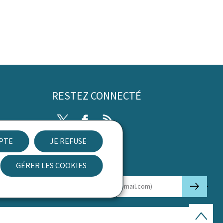
RESTEZ CONNECTÉ
Twitter
Facebook
RSS
EPTE
JE REFUSE
ibilité
GÉRER LES COOKIES
Newsletter
🡒
E-mail
Haut
de