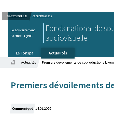
gouvernement.lu
Administrations
Fonds national de sou
Le gouvernement
audiovisuelle
luxembourgeois
Le Fonspa
Actualités
Actualités
Premiers dévoilements de coproductions luxemb
Accueil
Premiers dévoilements de
Crée
Communiqué
14.01.2026