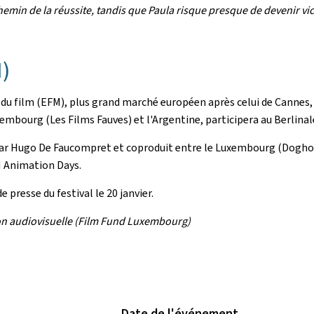
chemin de la réussite, tandis que Paula risque presque de devenir vict
)
 film (EFM), plus grand marché européen après celui de Cannes, qu
xembourg (Les Films Fauves) et l'Argentine, participera au Berlin
sé par Hugo De Faucompret et coproduit entre le Luxembourg (Doghou
 Animation Days.
 presse du festival le 20 janvier.
on audiovisuelle (Film Fund Luxembourg)
Date de l'événement