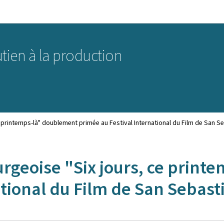
Aller au menu principal
Aller au contenu
tien à la production
printemps-là" doublement primée au Festival International du Film de San S
rgeoise "Six jours, ce print
ational du Film de San Sebast