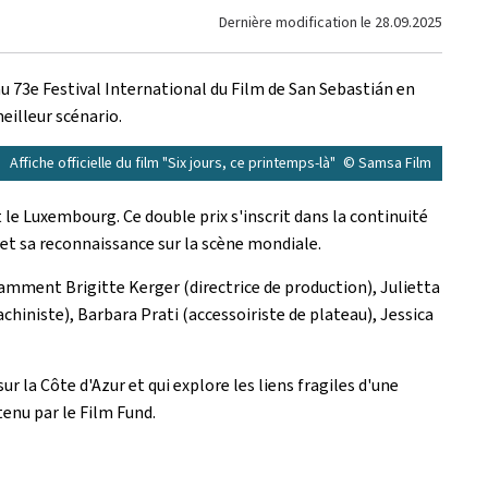
Dernière modification le
28.09.2025
r au 73e Festival International du Film de San Sebastián en
meilleur scénario.
Affiche officielle du film "Six jours, ce printemps-là"
© Samsa Film
 le Luxembourg. Ce double prix s'inscrit dans la continuité
 et sa reconnaissance sur la scène mondiale.
mment Brigitte Kerger (directrice de production), Julietta
chiniste), Barbara Prati (accessoiriste de plateau), Jessica
r la Côte d'Azur et qui explore les liens fragiles d'une
tenu par le
Film Fund
.