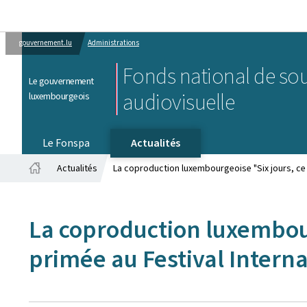
gouvernement.lu
Administrations
Fonds national de sou
Le gouvernement
audiovisuelle
luxembourgeois
Le Fonspa
Actualités
Actualités
La coproduction luxembourgeoise "Six jours, ce 
Accueil
La coproduction luxembou
primée au Festival Intern