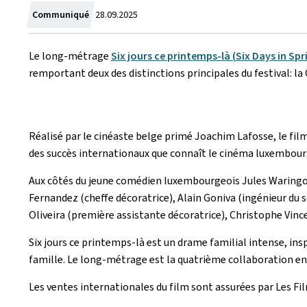
Crée
Communiqué
28.09.2025
le
Le long-métrage
Six jours ce printemps-là
(
Si
x Days in Spr
remportant deux des distinctions principales du festival: la C
Réalisé par le cinéaste belge primé
Joachim Lafosse,
le fil
des succès internationaux que connaît le cinéma luxembourge
Aux côtés du
jeune comédien luxembourgeois Jules Waringo d
Fernandez (cheffe décoratrice), Alain Goniva (ingénieur du s
Oliveira (première assistante décoratrice), Christophe Vince
Six jours ce printemps-là est un drame familial intense, insp
famille. Le long-métrage est la quatrième collaboration ent
Les ventes internationales du film sont assurées par Les Fi