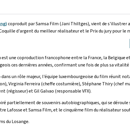
ing
)
coproduit par Samsa Film
(Jani Thiltges), vient de s'illustre
oquille d'argent du meilleur réalisateur et le Prix du jury pour le 
m est une coproduction francophone entre la France, la Belgique et
ois ces dernières années, confirmant une fois de plus sa vitalité
ans un rôle majeur, l'équipe luxembourgeoise du film réunit nota
on), Virginia Ferreira (cheffe costumière), Stéphane Thiry (chef ma
nt (régisseur) et Gil Galvao (responsable VFX).
iré partiellement de souvenirs autobiographiques, qui se déroule su
re Lafosse et Samsa Film, et le cinquième film du réalisateur sou
lms du Losange.