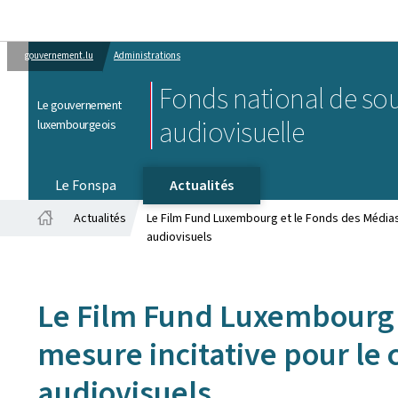
gouvernement.lu
Administrations
Fonds national de sou
Le gouvernement
audiovisuelle
luxembourgeois
Le Fonspa
Actualités
Actualités
Le Film Fund Luxembourg et le Fonds des Médias
Accueil
audiovisuels
Le Film Fund Luxembourg 
mesure incitative pour le
audiovisuels