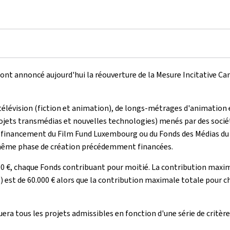
 ont annoncé aujourd'hui la réouverture de la Mesure Incitative 
évision (fiction et animation), de longs-métrages d'animation et
ojets transmédias et nouvelles technologies) menés par des sociét
un financement du
Film Fund Luxembourg
ou du Fonds des Médias d
 même phase de création précédemment financées.
0 €, chaque Fonds contribuant pour moitié. La contribution max
est de 60.000 € alors que la contribution maximale totale pour c
 tous les projets admissibles en fonction d'une série de critères,