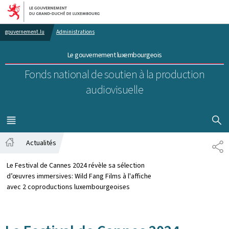
Aller au menu principal
Aller au contenu
gouvernement.lu
Administrations
Le gouvernement luxembourgeois
Fonds national de soutien à la production
audiovisuelle
AFFICHER
MENU
PRINCIPAL
Actualités
PA
Accueil
Le Festival de Cannes 2024 révèle sa sélection
d’œuvres immersives: Wild Fang Films à l'affiche
avec 2 coproductions luxembourgeoises