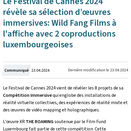
Le Festival de Cannes 2024
révèle sa sélection d’œuvres
immersives: Wild Fang Films à
l'affiche avec 2 coproductions
luxembourgeoises
Crée
Dernière modification le
23.04.2024
Communiqué
23.04.2024
le
Le Festival de Cannes 2024 vient de révéler les 8 projets de sa
Compétition Immersive
qui englobe des installations de
réalité virtuelle collectives, des expériences de réalité mixte et
des œuvres de vidéo mapping et holographiques.
L'œuvre XR
THE ROAMING
soutenue par le Film Fund
Luxembourg fait partie de cette compétition. Cette