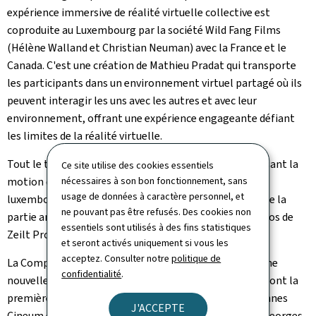
expérience immersive de réalité virtuelle collective est
coproduite au Luxembourg par la société Wild Fang Films
(Hélène Walland et Christian Neuman) avec la France et le
Canada. C'est une création de Mathieu Pradat qui transporte
les participants dans un environnement virtuel partagé où ils
peuvent interagir les uns avec les autres et avec leur
environnement, offrant une expérience engageante défiant
les limites de la réalité virtuelle.
Tout le travail des mouvements des personnages utilisant la
Ce site utilise des cookies essentiels
nécessaires à son bon fonctionnement, sans
motion capture a été réalisé avec les comédiennes
usage de données à caractère personnel, et
luxembourgeoises Anne Klein et Marianne Bourg. Toute la
ne pouvant pas être refusés. Des cookies non
partie animation du projet a été réalisée dans les studios de
essentiels sont utilisés à des fins statistiques
Zeilt Productions à Foetz.
et seront activés uniquement si vous les
acceptez. Consulter notre
politique de
La Compétition immersive du Festival de Cannes est une
confidentialité
.
nouvelle compétition dédiée aux œuvres immersives, dont la
première édition se tiendra du 15 au 24 mai 2024 au Cannes
J'ACCEPTE
Cineum et à l'Université Côte d'Azur sur le campus de Georges