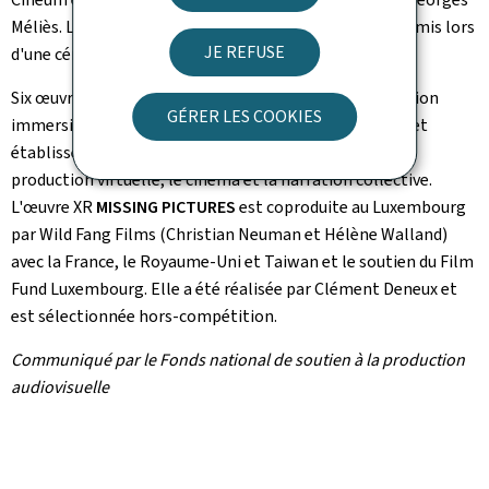
Méliès. Le Prix de la meilleure œuvre immersive sera remis lors
JE REFUSE
d'une cérémonie de clôture le 23 mai.
Six œuvres non-compétitives complètent cette sélection
GÉRER LES COOKIES
immersive. Celles-ci explorent l'évolution du médium et
établissent des parallèles entre la réalité virtuelle, la
production virtuelle, le cinéma et la narration collective.
L'œuvre XR
MISSING PICTURES
est coproduite au Luxembourg
par Wild Fang Films (Christian Neuman et Hélène Walland)
avec la France, le Royaume-Uni et Taiwan et le soutien du Film
Fund Luxembourg. Elle a été réalisée par Clément Deneux et
est sélectionnée hors-compétition.
Communiqué par le Fonds national de soutien à la production
audiovisuelle