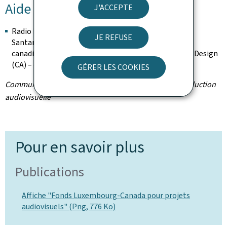
Aide à la production
J'ACCEPTE
Radio Luxembourg – auteure-réalisatrice: Dominique
JE REFUSE
Santana (LU) – 150.000 euros (FFL) et 219.000 dollars
canadiens (FMC) – Samsa Film (LU) et Helios Graphic Design
(CA) – œuvre transmédia
GÉRER LES COOKIES
Communiqué par le Fonds national de soutien à la production
audiovisuelle
Pour en savoir plus
Publications
Affiche "Fonds Luxembourg-Canada pour projets
audiovisuels" (Png, 776 Ko)