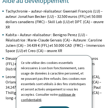
Aide au développement
Tachychronie – auteur-réalisateur: Gwenaël François (LU) –
auteur: Jonathan Becker (LU) – 32.500 euros (FFL) et 50.000
dollars canadiens (FMC) – Skill Lab (LU) et DPT. (CA) – œuvre
XR
Kabita
– Auteur-réalisateur : Benigno Perez (LU) –
Réalisatrice : Marie-Claude Gervais (CA) – Auteure : Caroline
Julien (CA) – 34.439 € (FFL) et 50.000 CAD (FMC) – Immersion
Space (LU) et Creo (CA) – œuvre XR
Dieuaimé – auteur: Eric Idriss-Kanago (CA) – 23.973 euros
Ce site utilise des cookies essentiels
(FFL) et 35.000 dollars canadiens (FMC) – Paul Thiltges
nécessaires à son bon fonctionnement, sans
Distributions (LU) et Yzanakio (CA) – série de fiction
usage de données à caractère personnel, et
Leonel et les loups – auteurs: Louis-François Grenier (CA),
ne pouvant pas être refusés. Des cookies non
Orlando Arriagada – réalisatrice: Bren López Zepeda (CA) –
essentiels sont utilisés à des fins statistiques
34.247 euros (FFL) et 50.000 dollars canadiens (FMC) – Paul
et seront activés uniquement si vous les
Thiltges Distributions (LU) et Helios Graphic Design (CA) –
acceptez. Consulter notre
politique de
long-métrage d'animation
confidentialité
.