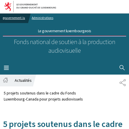
Aller au menu principal
Aller au contenu
gouvernement.lu
Administrations
Le gouvernement luxembourgeois
Fonds national de soutien à la production
audiovisuelle
AFFICHER
MENU
PRINCIPAL
Actualités
PA
Accueil
5 projets soutenus dans le cadre du Fonds
Luxembourg-Canada pour projets audiovisuels
5 projets soutenus dans le cadre