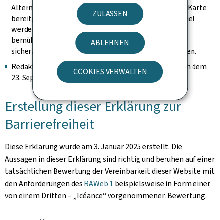
Alternative auf der Seite vorhanden ist, um die in der Karte
ZULASSEN
bereitgestellten Information abzurufen (zum Beispiel
werden die Adressen in Worten ausgeschrieben). Wir
bemühen uns, sie identifizierbar zu halten und
ABLEHNEN
sicherzustellen, dass sie keine Tastaturfalle darstellen.
Redaktioneller Inhalt, der als archiviert gilt (der nach dem
COOKIES VERWALTEN
23. September 2019 nicht mehr geändert wurde).
Erstellung dieser Erklärung zur
Barrierefreiheit
Diese Erklärung wurde am
3. Januar 2025
erstellt. Die
Aussagen in dieser Erklärung sind richtig und beruhen auf einer
tatsächlichen Bewertung der Vereinbarkeit dieser Website mit
den Anforderungen des
RAWeb 1
beispielsweise in Form einer
von einem Dritten – „Idéance“ vorgenommenen Bewertung.