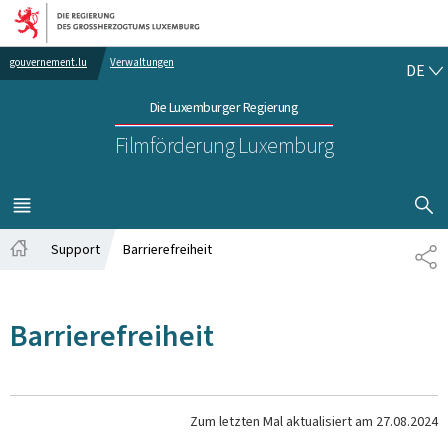
Zur Hauptnavigation
Zum Inhalt
DE
gouvernement.lu
Verwaltungen
DE
Die Luxemburger Regierung
Filmförderung Luxemburg
SUCHFLED 
MENÜ
HAUPT-
Support
Barrierefreiheit
TE
Startseite
Barrierefreiheit
Zum letzten Mal aktualisiert am
27.08.2024