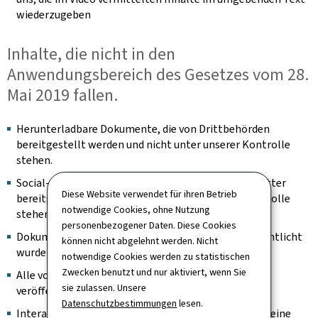
wiederzugeben
Inhalte, die nicht in den
Anwendungsbereich des Gesetzes vom 28.
Mai 2019 fallen.
Herunterladbare Dokumente, die von Drittbehörden
bereitgestellt werden und nicht unter unserer Kontrolle
stehen.
Social-Feed-Bilder, die von Inhaltsaggregatoren Dritter
Diese Website verwendet für ihren Betrieb
bereitgestellt werden und nicht unter unserer Kontrolle
notwendige Cookies, ohne Nutzung
stehen.
personenbezogener Daten. Diese Cookies
Dokumente, die vor dem 23. September 2018 veröffentlicht
können nicht abgelehnt werden. Nicht
wurden.
notwendige Cookies werden zu statistischen
Zwecken benutzt und nur aktiviert, wenn Sie
Alle vor dem 23. September 2020 auf der Website
sie zulassen. Unsere
veröffentlichten Videos.
Datenschutzbestimmungen
lesen.
Interaktive Karten sind insoweit ausgenommen, als eine