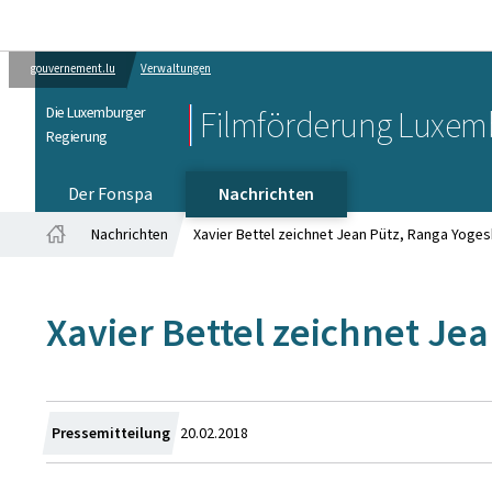
gouvernement.lu
Verwaltungen
Die Luxemburger
Filmförderung Luxem
Regierung
Der Fonspa
Nachrichten
Nachrichten
Xavier Bettel zeichnet Jean Pütz, Ranga Yoge
Startseite
Xavier Bettel zeichnet J
Zum
Pressemitteilung
20.02.2018