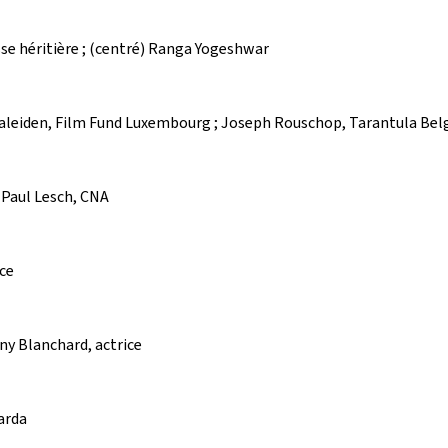
sse héritière ; (centré) Ranga Yogeshwar
Guy Daleiden, Film Fund Luxembourg ; Joseph Rouschop, Tarantula Bel
; Paul Lesch, CNA
ice
nny Blanchard, actrice
marda