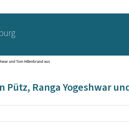
Zur Hauptnavigation
Zum Inhalt
burg
shwar und Tom Hillenbrand aus
ean Pütz, Ranga Yogeshwar un