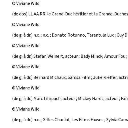
© Viviane Wild
(de dos) LL.AA.RR. le Grand-Duc héritier et la Grande-Duche
© Viviane Wild
(de g. à dr.) n.c. ; n.c. ; Donato Rotunno, Tarantula Lux ; 
© Viviane Wild
(de g. à dr.) Stefan Weinert, acteur ; Bady Minck, Amour Fou 
© Viviane Wild
(de g. à dr.) Bernard Michaux, Samsa Film ; Julie Kieffer, actr
© Viviane Wild
(de g. à dr.) Marc Limpach, acteur ; Mickey Hardt, acteur ; Fa
© Viviane Wild
(de g. à dr.) n.c. ; Gilles Chanial, Les Films Fauves ; Sylvia Ca