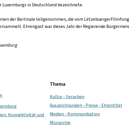
fter Luxemburgs in Deutschland bezeichnete.
hmen der Berlinale teilgenommen, die vom LëtzebuergerFilmfon
versammelt. Ehrengast war dieses Jahr der Regierende Bürgermeiste
Luxemburg
Thema
um
Kultur - Sprachen
Auszeichnungen - Preise - Ehrentitel
uxemburg
Medien - Kommunikation
ien, Konnektivität und
Monarchie