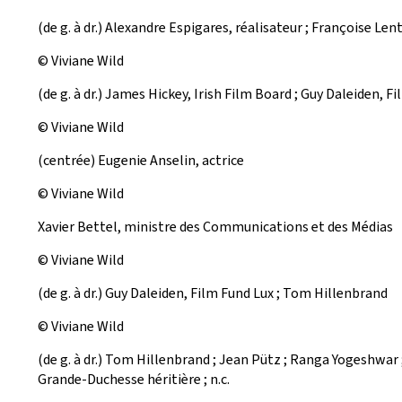
(de g. à dr.) Alexandre Espigares, réalisateur ; Françoise L
© Viviane Wild
(de g. à dr.) James Hickey, Irish Film Board ; Guy Daleiden, F
© Viviane Wild
(centrée) Eugenie Anselin, actrice
© Viviane Wild
Xavier Bettel, ministre des Communications et des Médias
© Viviane Wild
(de g. à dr.) Guy Daleiden, Film Fund Lux ; Tom Hillenbrand
© Viviane Wild
(de g. à dr.) Tom Hillenbrand ; Jean Pütz ; Ranga Yogeshwar 
Grande-Duchesse héritière ; n.c.