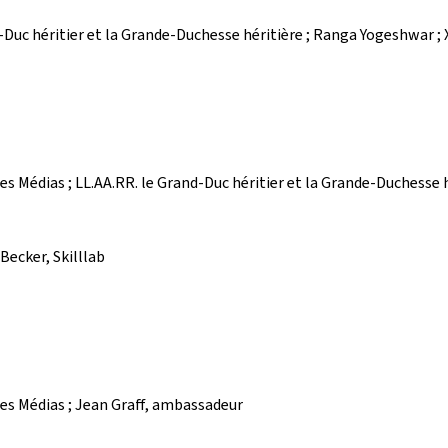
and-Duc héritier et la Grande-Duchesse héritière ; Ranga Yogeshwar 
es Médias ; LL.AA.RR. le Grand-Duc héritier et la Grande-Duchesse hé
 Becker, Skilllab
des Médias ; Jean Graff, ambassadeur