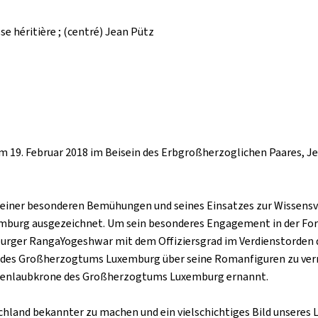
se héritière ; (centré) Jean Pütz
am 19. Februar 2018 im Beisein des Erbgroßherzoglichen Paares, 
einer besonderen Bemühungen und seines Einsatzes zur Wissensv
mburg ausgezeichnet. Um sein besonderes Engagement in der For
mburger RangaYogeshwar mit dem Offiziersgrad im Verdienstorde
d des Großherzogtums Luxemburg über seine Romanfiguren zu vermi
henlaubkrone des Großherzogtums Luxemburg ernannt.
hland bekannter zu machen und ein vielschichtiges Bild unseres L